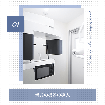
01
新式の
機器の導入